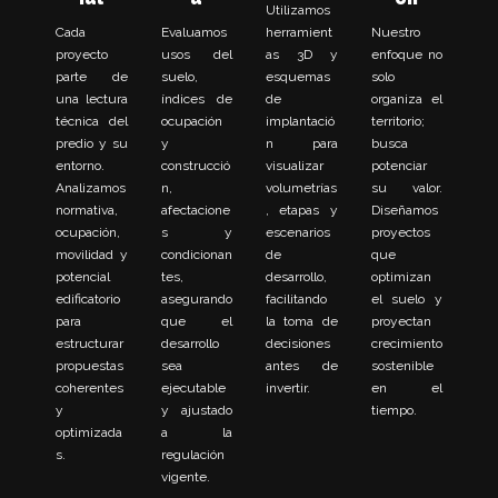
Utilizamos
Cada
Evaluamos
herramient
Nuestro
proyecto
usos del
as 3D y
enfoque no
parte de
suelo,
esquemas
solo
una lectura
índices de
de
organiza el
técnica del
ocupación
implantació
territorio;
predio y su
y
n para
busca
entorno.
construcció
visualizar
potenciar
Analizamos
n,
volumetrías
su valor.
normativa,
afectacione
, etapas y
Diseñamos
ocupación,
s y
escenarios
proyectos
movilidad y
condicionan
de
que
potencial
tes,
desarrollo,
optimizan
edificatorio
asegurando
facilitando
el suelo y
para
que el
la toma de
proyectan
estructurar
desarrollo
decisiones
crecimiento
propuestas
sea
antes de
sostenible
coherentes
ejecutable
invertir.
en el
y
y ajustado
tiempo.
optimizada
a la
s.
regulación
vigente.