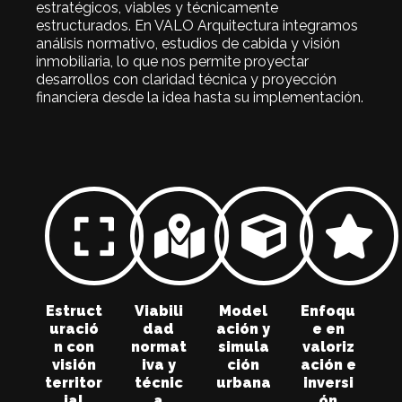
estratégicos, viables y técnicamente
estructurados. En VALO Arquitectura integramos
análisis normativo, estudios de cabida y visión
inmobiliaria, lo que nos permite proyectar
desarrollos con claridad técnica y proyección
financiera desde la idea hasta su implementación.
Estruct
Viabili
Model
Enfoqu
uració
dad
ación y
e en
n con
normat
simula
valoriz
visión
iva y
ción
ación e
territor
técnic
urbana
inversi
ial
a
ón