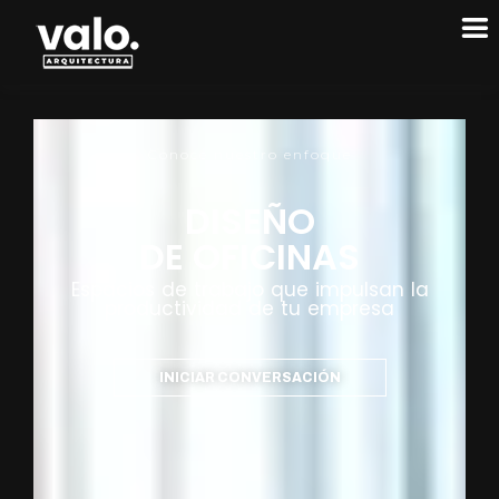
Conoce nuestro enfoque
DISEÑO
DE OFICINAS
Espacios de trabajo que impulsan la
productividad de tu empresa
INICIAR CONVERSACIÓN