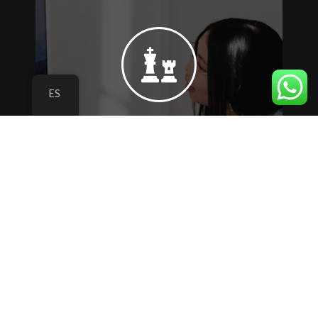
del negocio.
organizadas y alineadas con los objetivos
buscando oficinas eficientes, bien
arquitectónico, funcional y técnico,
Cada proyecto se concibe con criterio
ES
operativas e identidad de la empresa.
análisis de flujos de trabajo, necesidades
Planificación y diseño
de espacios corporativos a partir del
corporativo
Desarrollamos la planificación y el diseño
para su correcta operación.
soluciones viables, bien ejecutadas y listas
instalaciones y acabados, garantizando
operativos. Integramos obra civil,
crecimiento de equipos o cambios