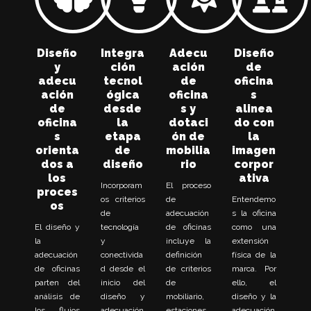
Diseño
Integra
Adecu
Diseño
y
ción
ación
de
adecu
tecnol
de
oficina
ación
ógica
oficina
s
de
desde
s y
alinea
oficina
la
dotaci
do con
s
etapa
ón de
la
orienta
de
mobilia
imagen
dos a
diseño
rio
corpor
los
ativa
Incorporam
El proceso
proces
os criterios
de
Entendemo
os
de
adecuación
s la oficina
El diseño y
tecnología
de oficinas
como una
la
y
incluye la
extensión
adecuación
conectivida
definición
física de la
de oficinas
d desde el
de criterios
marca. Por
parten del
inicio del
de
ello, el
análisis de
diseño y
mobiliario,
diseño y la
los flujos
adecuación
estaciones
adecuación