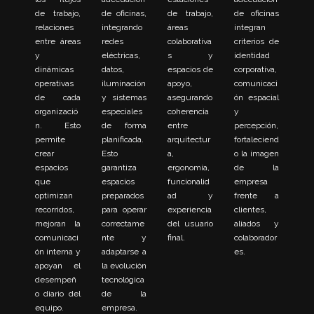
de trabajo,
de oficinas,
de trabajo,
de oficinas
relaciones
integrando
áreas
integran
entre áreas
redes
colaborativa
criterios de
y
eléctricas,
s y
identidad
dinámicas
datos,
espacios de
corporativa,
operativas
iluminación
apoyo,
comunicaci
de cada
y sistemas
asegurando
ón espacial
organizació
especiales
coherencia
y
n. Esto
de forma
entre
percepción,
permite
planificada.
arquitectur
fortaleciend
crear
Esto
a,
o la imagen
espacios
garantiza
ergonomía,
de la
que
espacios
funcionalid
empresa
optimizan
preparados
ad y
frente a
recorridos,
para operar
experiencia
clientes,
mejoran la
correctame
del usuario
aliados y
comunicaci
nte y
final.
colaborador
ón interna y
adaptarse a
es.
apoyan el
la evolución
desempeñ
tecnológica
o diario del
de la
equipo.
empresa.