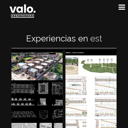
Experiencias en
e
s
t
r
u
c
t
u