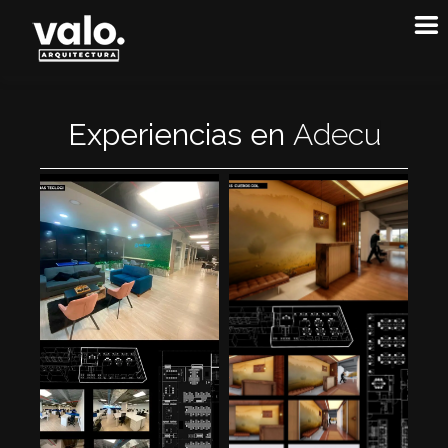
Experiencias en
A
d
e
c
u
a
c
i
ó
n