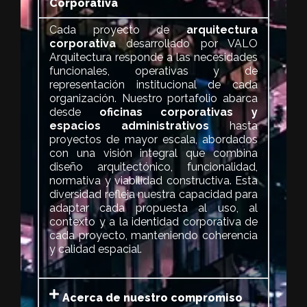
nuestro Portafolio de Arquitectura
Corporativa
Cada proyecto de
arquitectura
corporativa
desarrollado por VALO
Arquitectura responde a las necesidades
funcionales, operativas y de
representación institucional de cada
organización. Nuestro portafolio abarca
desde
oficinas corporativas y
espacios administrativos
hasta
proyectos de mayor escala, abordados
con una visión integral que combina
diseño arquitectónico, funcionalidad,
normativa y viabilidad constructiva. Esta
diversidad refleja nuestra capacidad para
adaptar cada propuesta al uso, al
contexto y a la identidad corporativa de
cada proyecto, manteniendo coherencia
y calidad espacial.