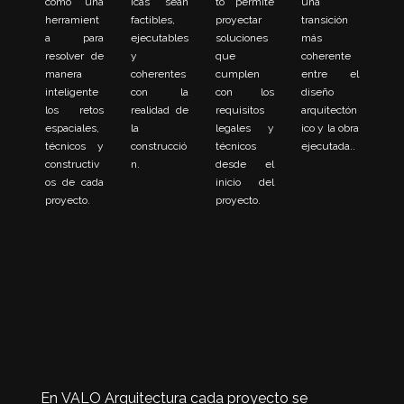
como una
icas sean
to permite
una
herramient
factibles,
proyectar
transición
a para
ejecutables
soluciones
más
resolver de
y
que
coherente
manera
coherentes
cumplen
entre el
inteligente
con la
con los
diseño
los retos
realidad de
requisitos
arquitectón
espaciales,
la
legales y
ico y la obra
técnicos y
construcció
técnicos
ejecutada..
constructiv
n.
desde el
os de cada
inicio del
proyecto.
proyecto.
En VALO Arquitectura cada proyecto se