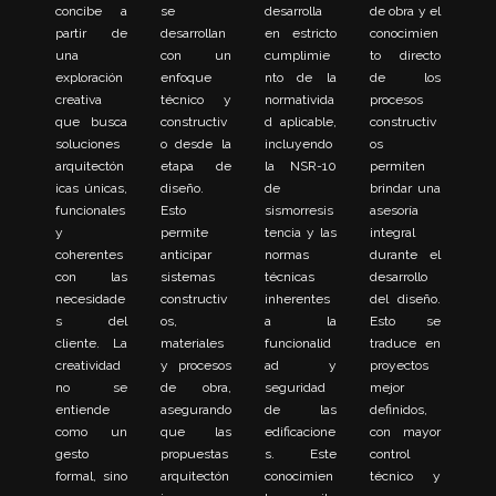
concibe a
se
desarrolla
de obra y el
partir de
desarrollan
en estricto
conocimien
una
con un
cumplimie
to directo
exploración
enfoque
nto de la
de los
creativa
técnico y
normativida
procesos
que busca
constructiv
d aplicable,
constructiv
soluciones
o desde la
incluyendo
os
arquitectón
etapa de
la NSR-10
permiten
icas únicas,
diseño.
de
brindar una
funcionales
Esto
sismorresis
asesoría
y
permite
tencia y las
integral
coherentes
anticipar
normas
durante el
con las
sistemas
técnicas
desarrollo
necesidade
constructiv
inherentes
del diseño.
s del
os,
a la
Esto se
cliente. La
materiales
funcionalid
traduce en
creatividad
y procesos
ad y
proyectos
no se
de obra,
seguridad
mejor
entiende
asegurando
de las
definidos,
como un
que las
edificacione
con mayor
gesto
propuestas
s. Este
control
formal, sino
arquitectón
conocimien
técnico y