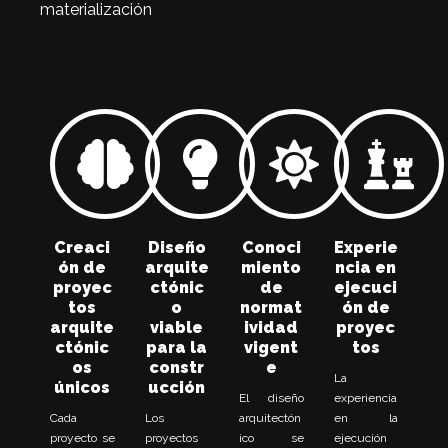
materialización
Creaci
Diseño
Conoci
Experie
ón de
arquite
miento
ncia en
proyec
ctónic
de
ejecuci
tos
o
normat
ón de
arquite
viable
ividad
proyec
ctónic
para la
vigent
tos
os
constr
e
La
únicos
ucción
El diseño
experiencia
Cada
Los
arquitectón
en la
proyecto se
proyectos
ico se
ejecución