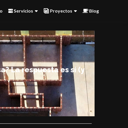
io
Servicios
Proyectos
Blog
a? La respuesta es sí (y