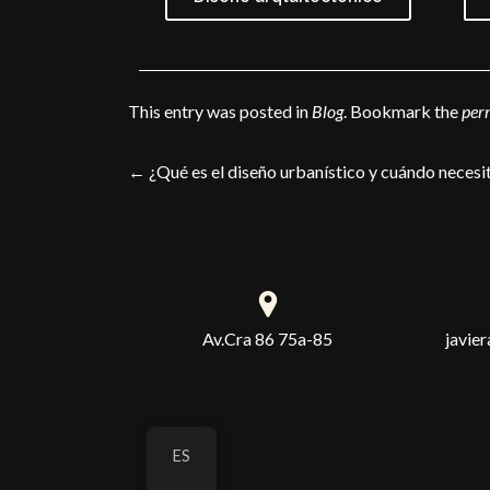
This entry was posted in
Blog
. Bookmark the
per
←
¿Qué es el diseño urbanístico y cuándo necesit
Av.Cra 86 75a-85
javie
ES