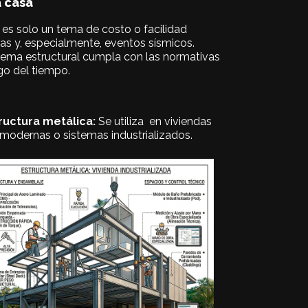
a casa
o es solo un tema de costo o facilidad
gas y, especialmente, eventos sísmicos.
tema estructural cumpla con las normativas
rgo del tiempo.
ructura metálica:
Se utiliza en viviendas
modernas o sistemas industrializados.
requiere mano de obra especializada
Limitaciones: costo inicial más alto
precisión menor peso estructural -
-Ventajas: construcción rápida alta