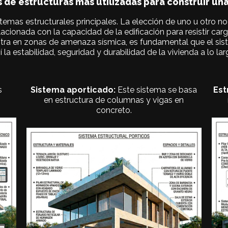
 de estructuras más utilizadas para construir un
stemas estructurales principales. La elección de uno u otro n
lacionada con la capacidad de la edificación para resistir car
ntra en zonas de amenaza sísmica, es fundamental que el sis
 la estabilidad, seguridad y durabilidad de la vivienda a lo la
s
Sistema aporticado:
Este sistema se basa
Est
en estructura de columnas y vigas en
concreto.
control técnico
sistema tradicional requiere mayor
-Limitaciones: mayor costo que el
futuras mejor comportamiento estructural
arquitectónico permite ampliaciones
-Ventajas: mayor libertad en diseño