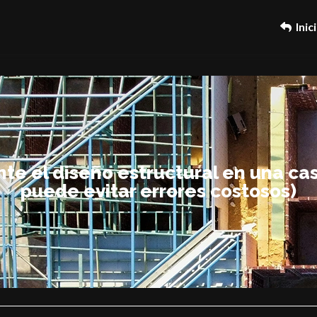
Inic
e el diseño estructural en una cas
puede evitar errores costosos)