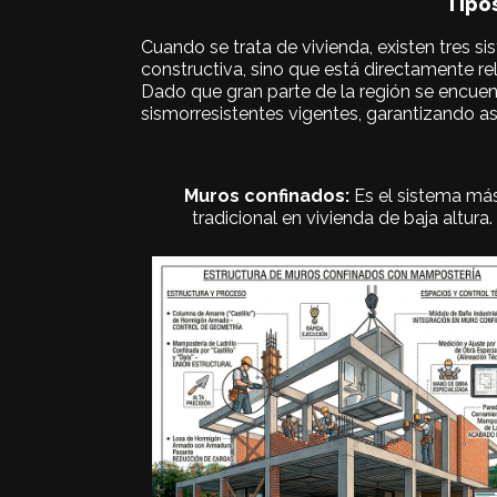
Tipos
Cuando se trata de vivienda, existen tres si
constructiva, sino que está directamente re
Dado que gran parte de la región se encue
sismorresistentes vigentes, garantizando así
Muros confinados:
Es el sistema má
tradicional en vivienda de baja altura.
múltiples niveles
no recomendado para grandes luces o
Limitaciones: menor flexibilidad en diseño
ideal para casas de 1 a 2 pisos -
- Ventajas: económico fácil de construir