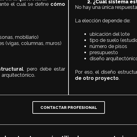
2. ¿Cuál sistema es
ante el cual se define
cómo
No hay una única respuesta
La elección depende de:
ubicación del lote
sonas, mobiliario)
tipo de suelo (estud
es (vigas, columnas, muros)
número de pisos
presupuesto
diseño arquitectónic
tructural
, pero debe estar
Por eso, el diseño estructu
arquitectónico.
de otro proyecto
.
CONTACTAR PROFESIONAL