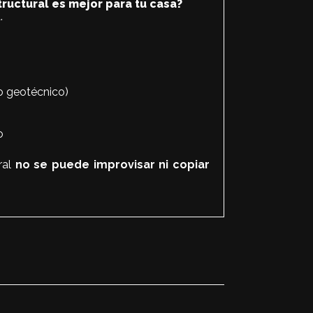
tructural es mejor para tu casa?
.
io geotécnico)
o
ral
no se puede improvisar ni copiar