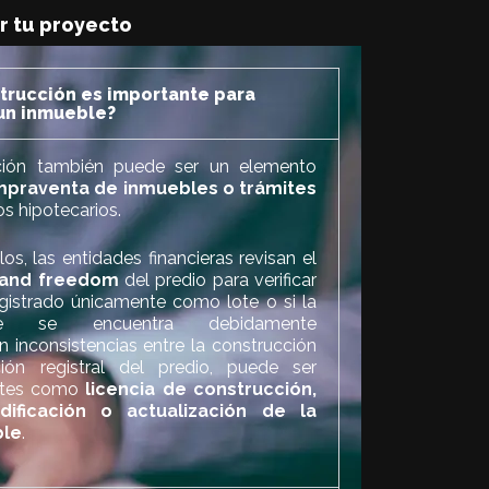
ar tu proyecto
strucción es importante para
un inmueble?
cción también puede ser un elemento
praventa de inmuebles o trámites
os hipotecarios.
los, las entidades financieras revisan el
n and freedom
del predio para verificar
egistrado únicamente como lote o si la
ente se encuentra debidamente
n inconsistencias entre la construcción
ión registral del predio, puede ser
mites como
licencia de construcción,
ificación o actualización de la
ble
.