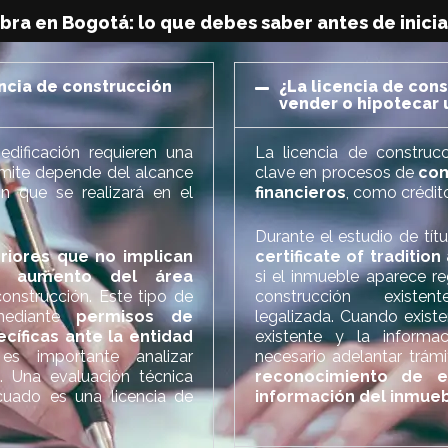
bra en Bogotá: lo que debes saber antes de inici
encia de construcción
¿La licencia de con
vender o hipotecar 
dificación requieren una
La licencia de constru
rámite depende del alcance
clave en procesos de
com
n que se realizará en el
financieros
, como crédit
Durante el estudio de títu
riores que no implican
certificate of traditio
 ni aumento del área
si el inmueble aparece r
onstrucción. Este tipo de
construcción exist
 mediante
permisos de
legalizada. Cuando existe
cíficas ante la entidad
existente y la informac
es importante analizar
necesario adelantar trá
. Una evaluación técnica
reconocimiento de ed
cuado es una licencia de
información del inmue