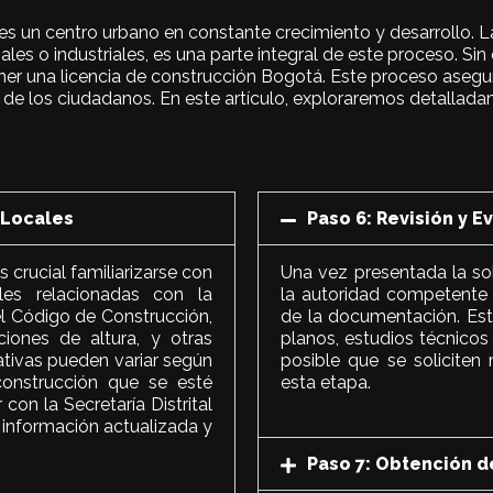
es un centro urbano en constante crecimiento y desarrollo.
ales o industriales, es una parte integral de este proceso. Sin
ner una licencia de construcción Bogotá. Este proceso asegu
d de los ciudadanos. En este artículo, exploraremos detallad
 Locales
Paso 6: Revisión y E
 crucial familiarizarse con
Una vez presentada la so
les relacionadas con la
la autoridad competente 
el Código de Construcción,
de la documentación. Est
ciones de altura, y otras
planos, estudios técnic
ativas pueden variar según
posible que se soliciten
construcción que se esté
esta etapa.
on la Secretaría Distrital
información actualizada y
Paso 7: Obtención d