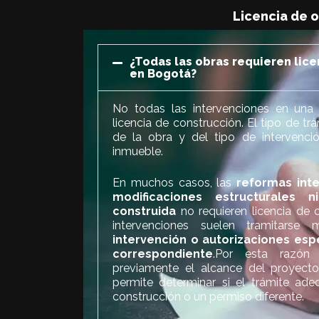
Licencia de o
¿Todas las obras requieren lic
en Bogotá?
No todas las intervenciones en una e
licencia de construcción. El tipo de t
de la obra y del tipo de intervenció
inmueble.
En muchos casos, las
reformas inte
modificaciones estructurales
construida
no requieren licencia de c
intervenciones suelen tramitarse
intervención o autorizaciones espe
correspondiente
.Por esta razón 
previamente el alcance del proyecto
permite determinar si el trámite ade
construcción o un permiso diferente.