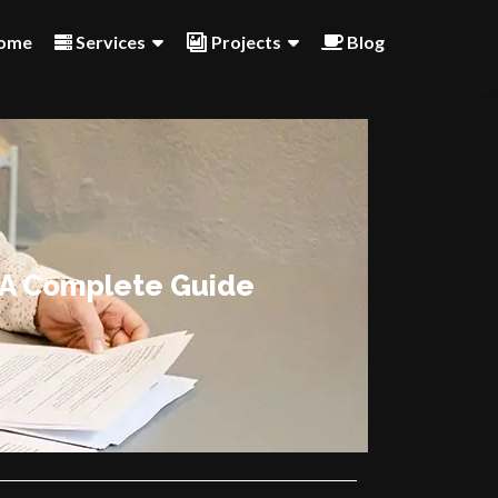
ome
Services
Projects
Blog
: A Complete Guide