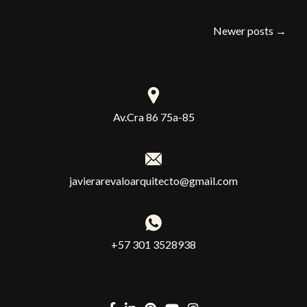
Newer posts
→
Av.Cra 86 75a-85
javierarevaloarquitecto@gmail.com
+57 301 3528938