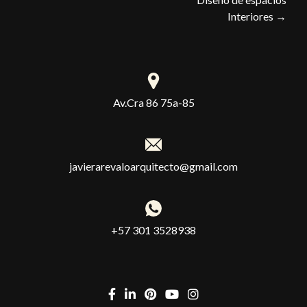
Interiores
→
Av.Cra 86 75a-85
javierarevaloarquitecto@gmail.com
+57 301 3528938