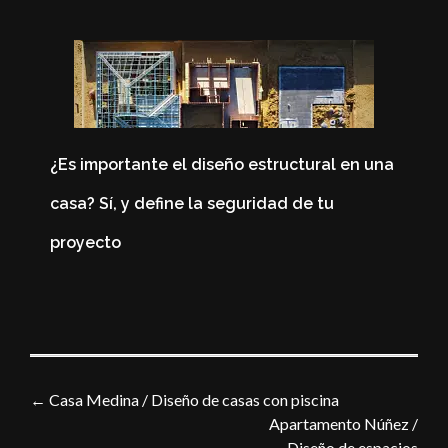
¿Es importante el diseño estructural en una
casa? Sí, y define la seguridad de tu
4
proyecto
C
←
Casa Medina / Diseño de casas con piscina
Apartamento Núñez /
Diseño de espacios